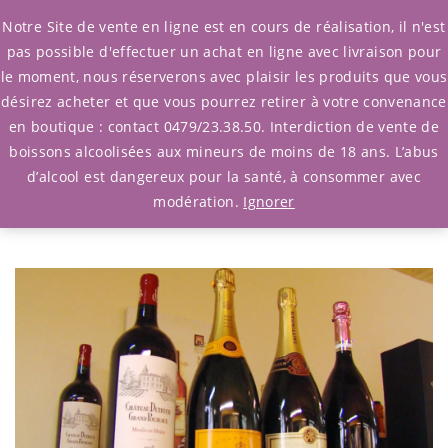
0
Notre Site de vente en ligne est en cours de réalisation, il n'est
pas possible d'effectuer un achat en ligne avec livraison pour
le moment, nous réserverons avec plaisir les produits que vous
désirez acheter et que vous pourrez retirer à votre convenance
en boutique : contact 0479/23.38.50. Interdiction de vente de
Les vins
boissons alcoolisées aux mineurs de moins de 18 ans. L’abus
d’alcool est dangereux pour la santé, à consommer avec
Les vins
modération.
Ignorer