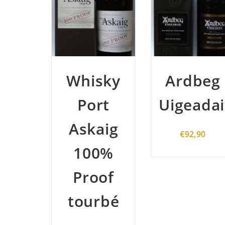
sky
Ardbeg
Port
rt
Uigeadail
Dundas
aig
14y
€
92,90
0%
of
rbé