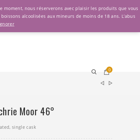
Connexion
r le moment, nous réserverons avec plaisir les produits que vous
e boissons alcoolisées aux mineurs de moins de 18 ans. L’abus
Ignorer
0
chrie Moor 46°
eated, single cask