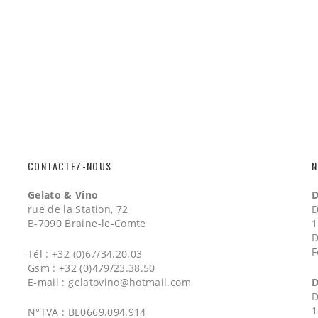
CONTACTEZ-NOUS
N
Gelato & Vino
D
rue de la Station, 72
D
B-7090 Braine-le-Comte
1
D
F
Tél : +32 (0)67/34.20.03
Gsm : +32 (0)479/23.38.50
E-mail :
gelatovino@hotmail.com
D
D
1
N°TVA : BE0669.094.914