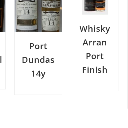
Whisky
Arran
Whisky
Port
Old
Finish
Pulteney
Clipper