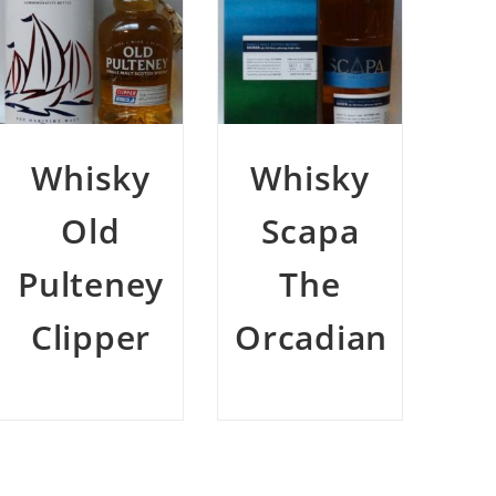
Whisky
Whisky
W
Scapa
Spice
Br
The
Tree
Orcadian
Compass
Box