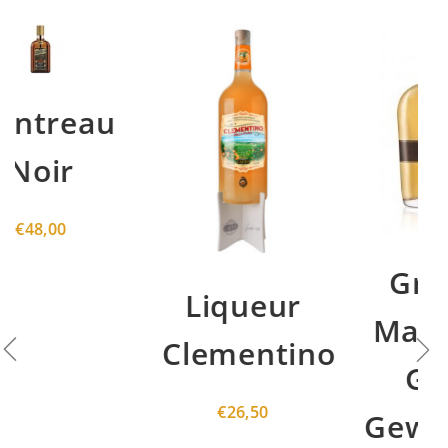
Grappa
Liqueur
Marzadro
Clementino
Giare
€
26,50
Gewürztrami