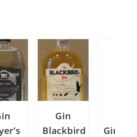
Gin
Gin
Blackbird
Ginetical
F