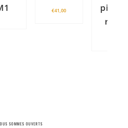
piment
€
41,00
royal
W
€
45,00
OUS SOMMES OUVERTS