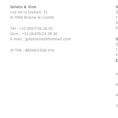
Gelato & Vino
D
rue de la Station, 72
D
B-7090 Braine-le-Comte
1
D
F
Tél : +32 (0)67/34.20.03
Gsm : +32 (0)479/23.38.50
E-mail :
gelatovino@hotmail.com
D
D
1
N°TVA : BE0669.094.914
F
C
A
E
N
U