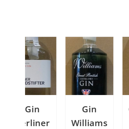
n
Gin
Gin Fifty
iner
Williams
Pounds