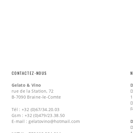
CONTACTEZ-NOUS
N
Gelato & Vino
D
rue de la Station, 72
D
B-7090 Braine-le-Comte
1
D
F
Tél : +32 (0)67/34.20.03
Gsm : +32 (0)479/23.38.50
E-mail :
gelatovino@hotmail.com
D
D