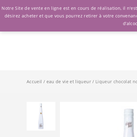
Notre Site de vente en ligne est en cours de réalisation, il n'
désirez acheter et que vous pourrez retirer à votre convenan
d’alco
Accueil
/
eau de vie et liqueur
/ Liqueur chocolat noi