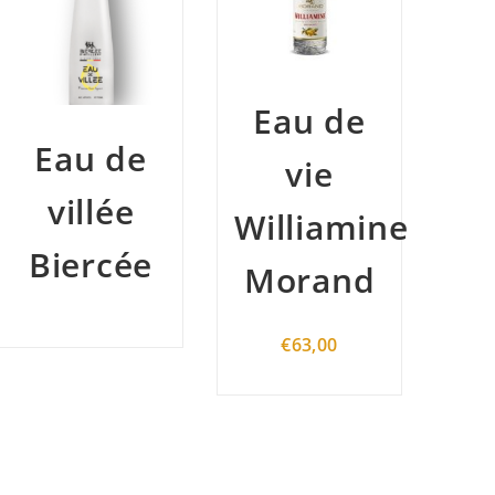
Eau de
Liqueur
Ch
vie
Williamine
Williamine
Morand
Morand
€
54,50
€
63,00