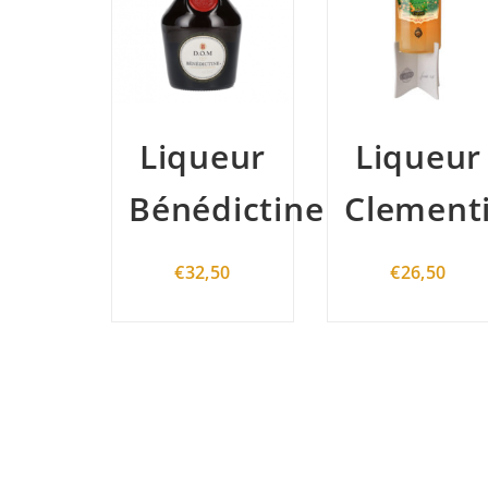
eur
Liqueur
Liqueur
dictine
Clementino
Wiskey
The
50
€
26,50
whistler
Honey