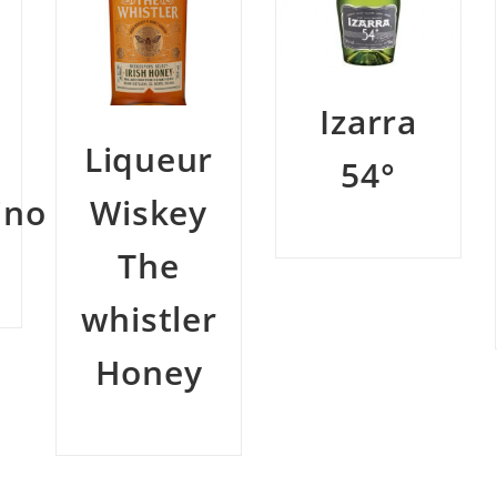
Izarra
Eau de
54°
villée
Biercée