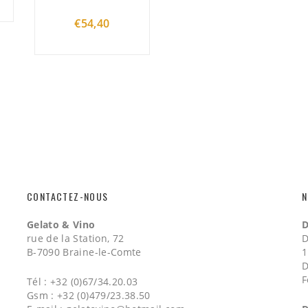
€
54,40
CONTACTEZ-NOUS
N
Gelato & Vino
D
rue de la Station, 72
D
B-7090 Braine-le-Comte
1
D
F
Tél : +32 (0)67/34.20.03
Gsm : +32 (0)479/23.38.50