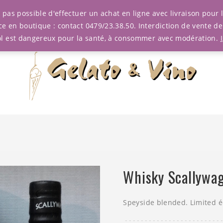
est pas possible d'effectuer un achat en ligne avec livraison pou
ce en boutique : contact 0479/23.38.50. Interdiction de vente d
ol est dangereux pour la santé, à consommer avec modération.
Whisky Scallywag
Speyside blended. Limited é