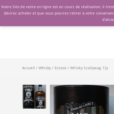
Notre Site de vente en ligne est en cours de réalisation, il n'
désirez acheter et que vous pourrez retirer à votre convenan
d’alco
Accueil
/
Whisky
/
Ecosse
/ Whisky Scallywag 12y