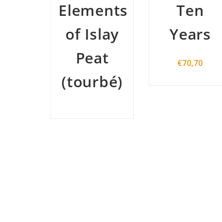
ents
Ten
Corryvr
slay
Years
€
100,50
at
€
70,70
rbé)