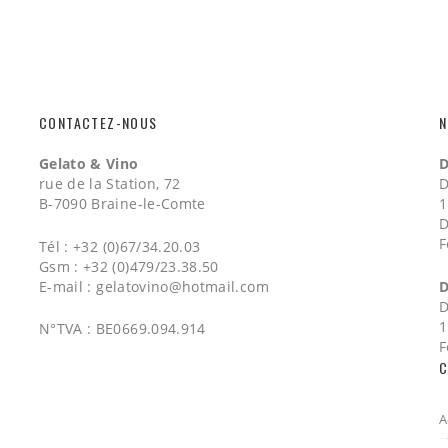
CONTACTEZ-NOUS
N
Gelato & Vino
D
rue de la Station, 72
D
B-7090 Braine-le-Comte
1
D
F
Tél : +32 (0)67/34.20.03
Gsm : +32 (0)479/23.38.50
E-mail :
gelatovino@hotmail.com
D
D
1
N°TVA : BE0669.094.914
F
C
A