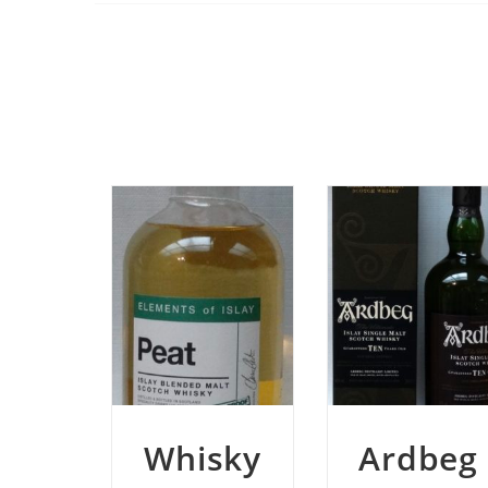
sky
Ardbeg
Ardbeg