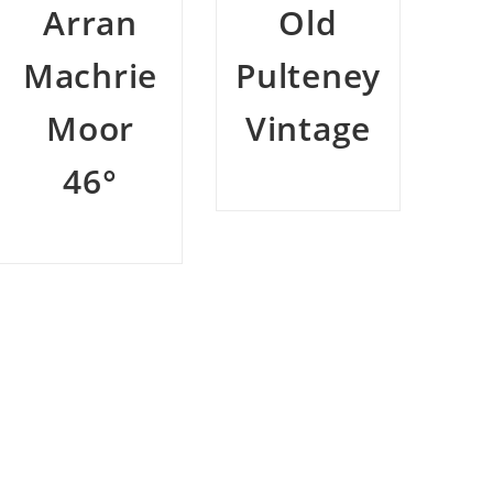
Old
Oc
Hazelburn
Pulteney
O
10y
Vintage
Sc
B