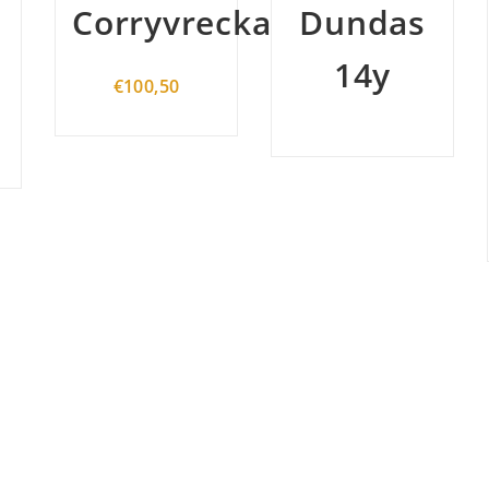
eckan
Dundas
Arran
14y
Machrie
Moor
46°