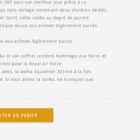
on
303 sous son meilleur jour grâce à ce
 au style vintage contenant deux shooters dédiés.
sh
Spirit, cette vodka au degré de pureté
ttaque douce aux arômes légèrement sucrés.
es aux arômes légèrement sucrés
odka et son coffret rendent hommage aux héros et
irent pour la Royal Air Force.
e amis, la vodka
Squadron
303 est à la fois
e.
Si vous aimez la vodka, ne manquez pas
UTER AU PANIER