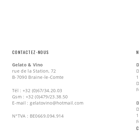
CONTACTEZ-NOUS
N
Gelato & Vino
D
rue de la Station, 72
D
B-7090 Braine-le-Comte
1
D
F
Tél : +32 (0)67/34.20.03
Gsm : +32 (0)479/23.38.50
E-mail :
gelatovino@hotmail.com
D
D
1
N°TVA : BE0669.094.914
F
C