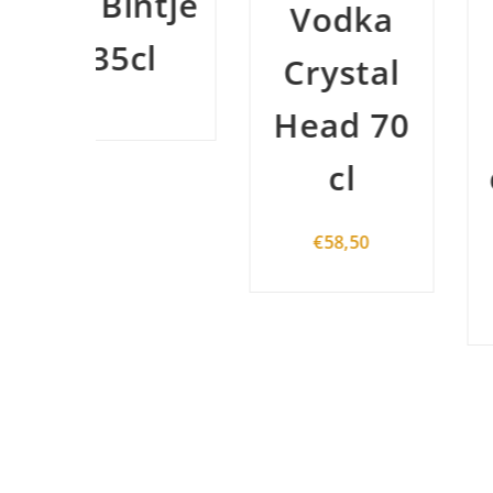
ntje
Vodka
Gin
cl
Crystal
Saigon
Head 70
Baigur
cl
coffret 
verre
€
58,50
€
53,50