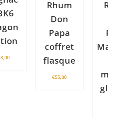
Rhum
Rhum
Don
Don
Papa
Papa
coffret
Masskara
c
flasque
+ 4
s
moules
€
55,00
glaçons
€
47,00