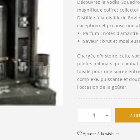
Découvrez la Vodka
Squadr
magnifique coffret collector
Distillée à la distillerie
Engli
exceptionnel propose une a
Parfum :
notes d’amande
Saveur :
brut et moelleus
Chargée d’histoire, cette v
pilotes polonais qui combatt
Idéale pour une soirée entr
complexe, puissante et douc
l’occasion de la goûter.
-
+
AJO
Ajouter à la wishlist