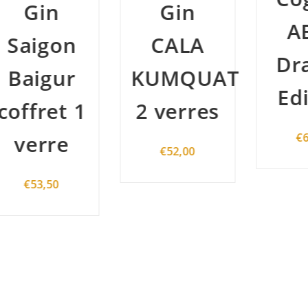
Gin
ABK6
CALA
Dragon
KUMQUAT
Edition
1
2 verres
€
63,00
€
52,00