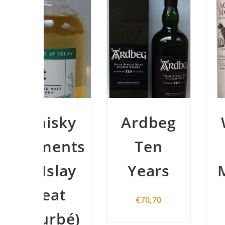
sky
Ardbeg
Whisky
ents
Ten
Arran
slay
Years
Machrie
at
Moor
€
70,70
rbé)
58,2°