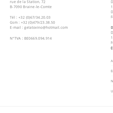
rue de la Station, 72
D
B-7090 Braine-le-Comte
1
D
F
Tél : +32 (0)67/34.20.03
Gsm : +32 (0)479/23.38.50
E-mail :
gelatovino@hotmail.com
D
D
1
N°TVA : BE0669.094.914
F
C
A
E
N
U