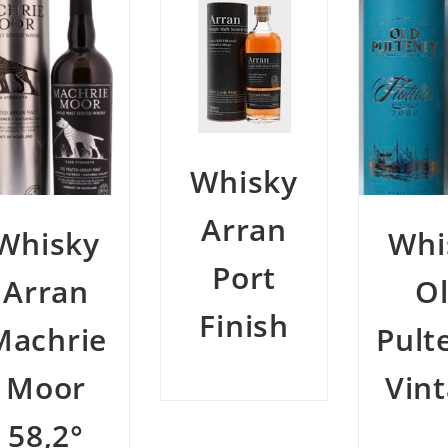
Whisky
Arran
Whisky
Port
Old
Finish
Pulteney
Vintage