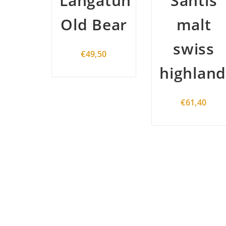
atun
Santis
Danica
Bear
malt
Peated
swiss
Danish
50
highlander
single
malt
€
61,40
€
89,50