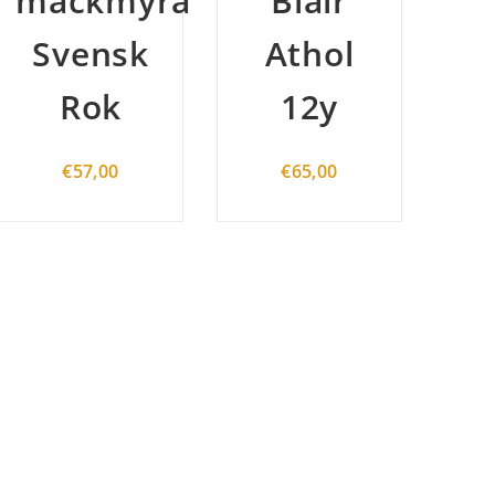
Blair
Ancnoc
M
Athol
Vintage
12y
2007
cask
€
65,00
N°638
(Premium
spirit)
€
127,00