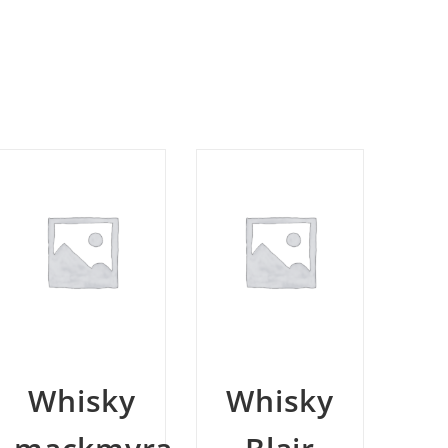
W
Whisky
Whisky
Pe