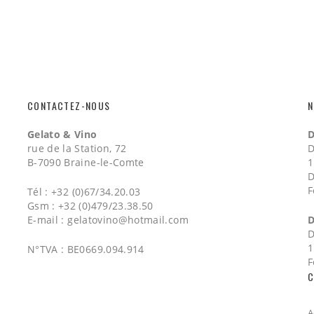
CONTACTEZ-NOUS
N
Gelato & Vino
D
rue de la Station, 72
D
B-7090 Braine-le-Comte
1
D
F
Tél : +32 (0)67/34.20.03
Gsm : +32 (0)479/23.38.50
E-mail :
gelatovino@hotmail.com
D
D
1
N°TVA : BE0669.094.914
F
C
A