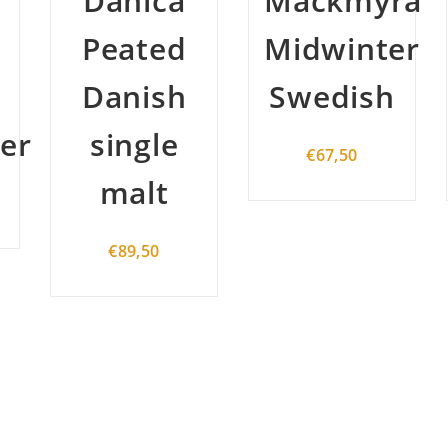
Mackmyra
mackmyra
Midwinter
Svensk
Swedish
Rok
€
67,50
€
57,00