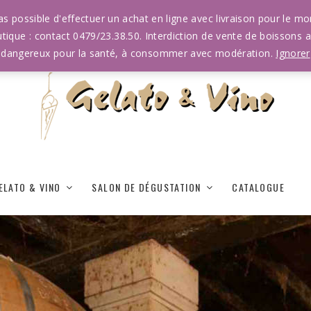
 pas possible d'effectuer un achat en ligne avec livraison pour le 
tique : contact 0479/23.38.50. Interdiction de vente de boissons a
dangereux pour la santé, à consommer avec modération.
Ignorer
ELATO & VINO
SALON DE DÉGUSTATION
CATALOGUE