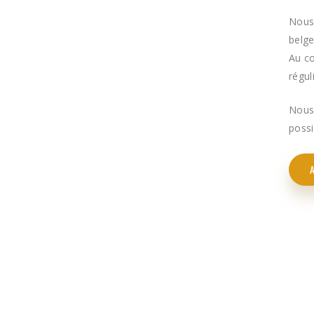
Nous 
belge
Au c
régu
Nous 
possi