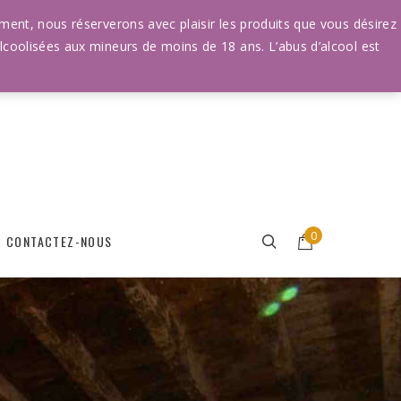
Connexion
moment, nous réserverons avec plaisir les produits que vous désirez
lcoolisées aux mineurs de moins de 18 ans. L’abus d’alcool est
0
CONTACTEZ-NOUS