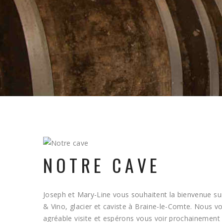
NOTRE CAVE
Joseph et Mary-Line vous souhaitent la bienvenue sur 
& Vino, glacier et caviste à Braine-le-Comte. Nous 
agréable visite et espérons vous voir prochainement