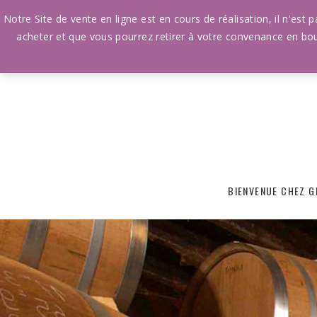
Notre Site de vente en ligne est en cours de réalisation, il n'est
acheter et que vous pourrez retirer à votre convenance en bou
BIENVENUE CHEZ G