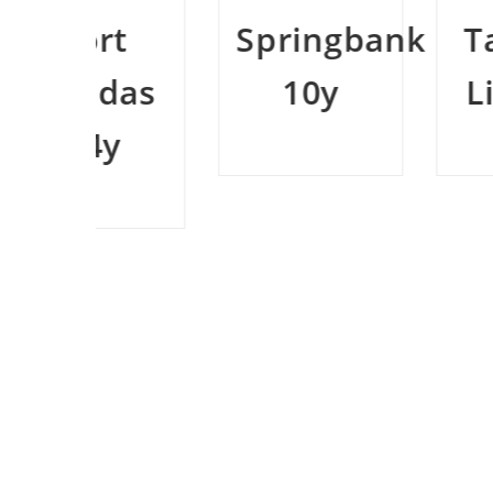
rt
Springbank
Talisker
das
10y
Limited
y