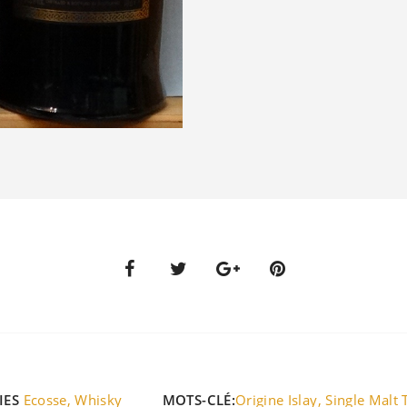
IES
Ecosse
,
Whisky
MOTS-CLÉ:
Origine Islay
,
Single Malt 