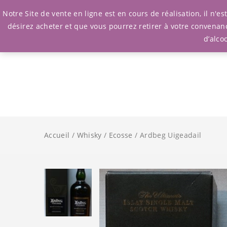
Notre Site de vente en ligne est en cours de réalisation, il n'
désirez acheter et que vous pourrez retirer à votre convenan
d’alco
Accueil
/
Whisky
/
Ecosse
/ Ardbeg Uigeadail