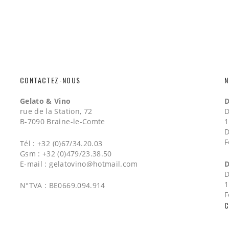
CONTACTEZ-NOUS
N
Gelato & Vino
D
rue de la Station, 72
D
B-7090 Braine-le-Comte
1
D
F
Tél : +32 (0)67/34.20.03
Gsm : +32 (0)479/23.38.50
E-mail :
gelatovino@hotmail.com
D
D
1
N°TVA : BE0669.094.914
F
C