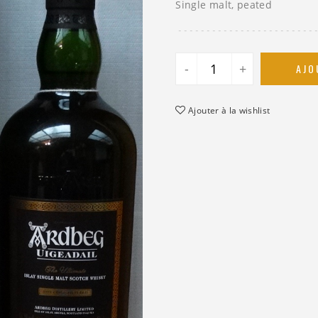
Single malt, peated
-
+
AJO
Ajouter à la wishlist