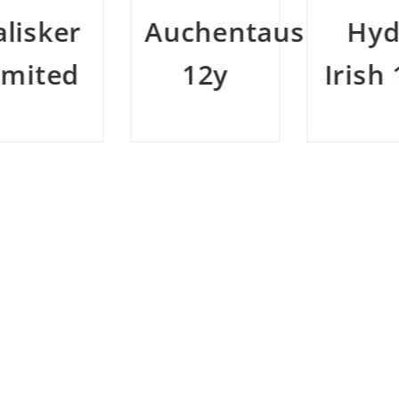
Auchentaushan
Hyde
12y
Irish 10y