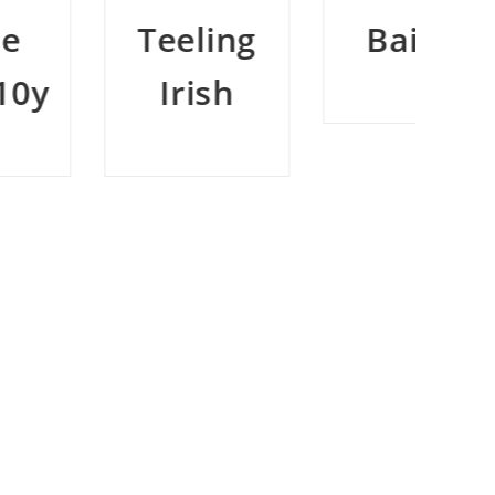
Teeling
Bain’s
W
Irish
A