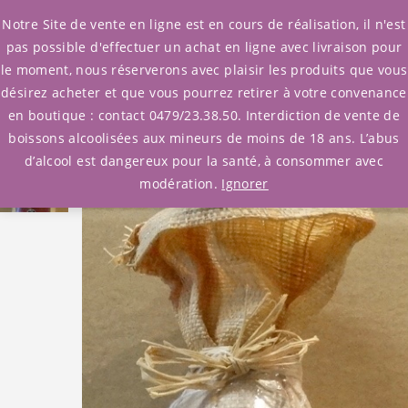
0
Notre Site de vente en ligne est en cours de réalisation, il n'est
pas possible d'effectuer un achat en ligne avec livraison pour
le moment, nous réserverons avec plaisir les produits que vous
Accueil
/
Rhum
/
Rhums bruns
/
Madagascar
désirez acheter et que vous pourrez retirer à votre convenance
/ Rhum Dzama Hors d’âge 6 ans
en boutique : contact 0479/23.38.50. Interdiction de vente de
boissons alcoolisées aux mineurs de moins de 18 ans. L’abus
d’alcool est dangereux pour la santé, à consommer avec
modération.
Ignorer