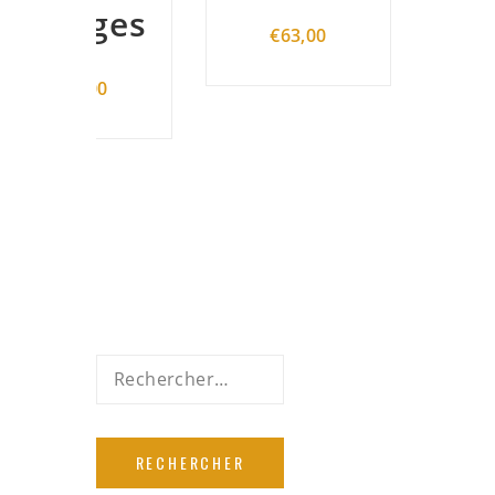
ges
€
63,00
00
Rechercher :