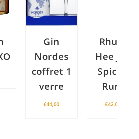
Gin
Rhum
Nordes
Hee Joy
N
coffret 1
Spiced
verre
Rum
€
44,00
€
42,00