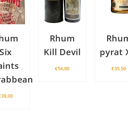
Rhum
Rhum
Kill Devil
pyrat XO
€
54,00
€
35,50
an