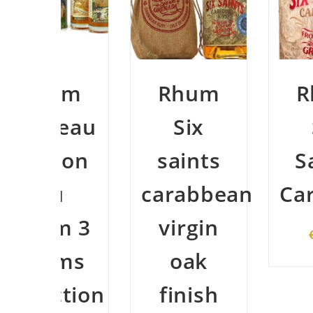
um
Rhum
Rhum
eau
Six
Six
son
saints
Saints
u
carabbean
Carabbe
m 3
virgin
€
39,00
ms
oak
ction
finish