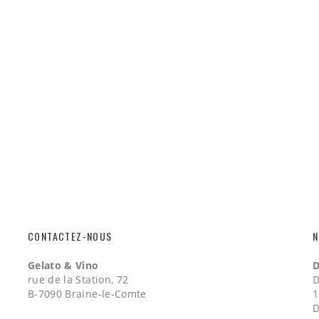
CONTACTEZ-NOUS
N
Gelato & Vino
D
rue de la Station, 72
D
B-7090 Braine-le-Comte
1
D