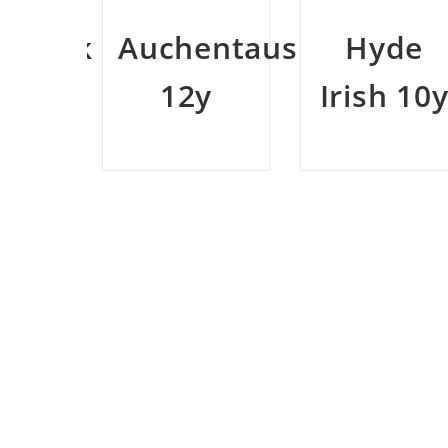
entaushan
Hyde
Bain’s
y
Irish 10y