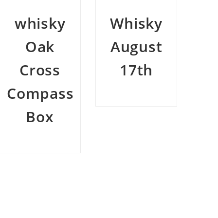
Whisky
Whisky
W
August
August
K
17th
3y
b
T