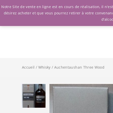
Notre Site de vente en ligne est en cours de réalisation, il n'
désirez acheter et que vous pourrez retirer à votre convenan
d’alco
Accueil
/
Whisky
/ Auchentaushan Three Wood