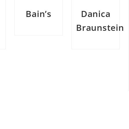
Danica
whisky
Braunstein
Oak
Cross
Compass
Box