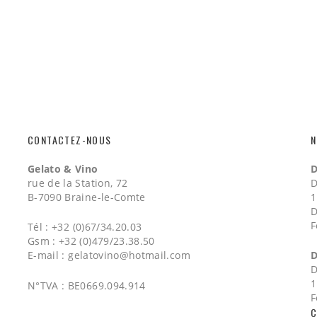
CONTACTEZ-NOUS
N
Gelato & Vino
D
rue de la Station, 72
D
B-7090 Braine-le-Comte
1
D
F
Tél : +32 (0)67/34.20.03
Gsm : +32 (0)479/23.38.50
E-mail :
gelatovino@hotmail.com
D
D
1
N°TVA : BE0669.094.914
F
C