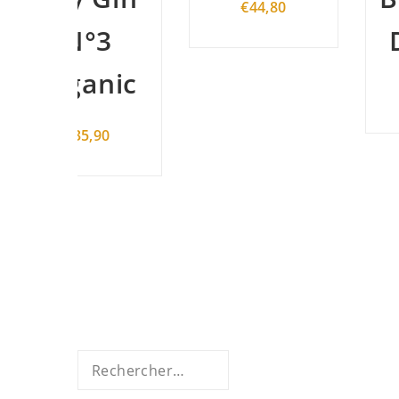
€
44,80
3
Dry Gin
nic
€
46,70
90
Rechercher :