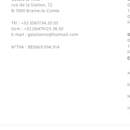
rue de la Station, 72
D
B-7090 Braine-le-Comte
1
D
F
Tél : +32 (0)67/34.20.03
Gsm : +32 (0)479/23.38.50
E-mail :
gelatovino@hotmail.com
D
D
1
N°TVA : BE0669.094.914
F
C
A
E
N
U