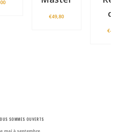
cut
€
49,80
€
49,80
OUS SOMMES OUVERTS
e mai à septembre