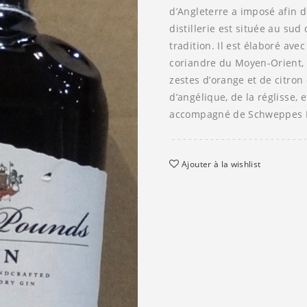
d’Angleterre a imposé afin d
distillerie est située au su
tradition. Il est élaboré ave
coriandre du Moyen-Orient, 
zestes d’orange et de citron 
d’angélique, de la réglisse,
accompagné de Schweppes I
Ajouter à la wishlist