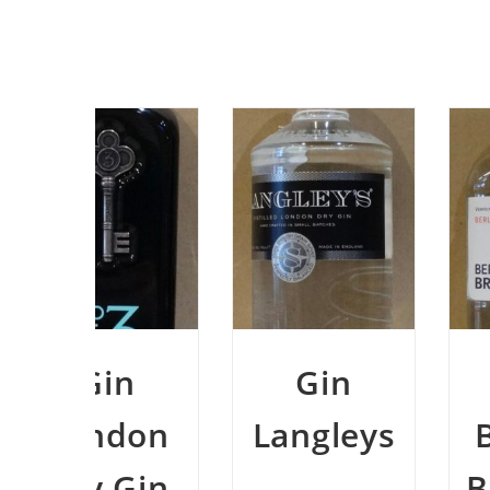
n
Gin
Gin
don
Langleys
Berliner
Gin
Brandsti