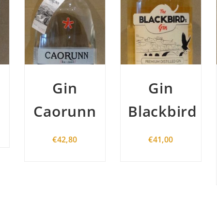
Gin
Gin Buss
n
Blackbird
509
Master
€
41,00
€
49,80