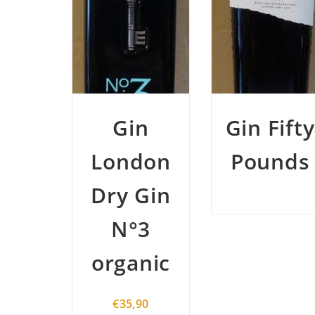
n
Gin Fifty
Gin
don
Pounds
Caorun
Gin
€
42,80
3
nic
90