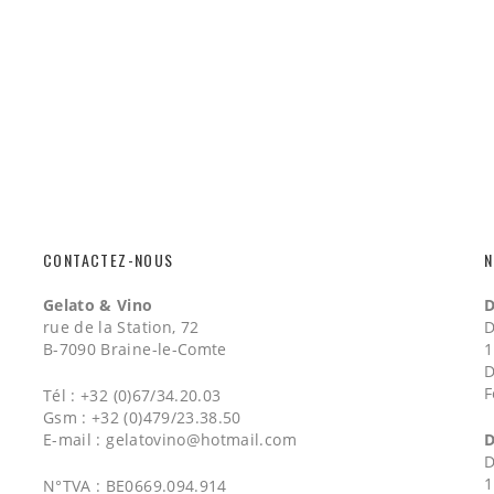
CONTACTEZ-NOUS
N
Gelato & Vino
D
rue de la Station, 72
D
B-7090 Braine-le-Comte
1
D
F
Tél : +32 (0)67/34.20.03
Gsm : +32 (0)479/23.38.50
E-mail :
gelatovino@hotmail.com
D
D
1
N°TVA : BE0669.094.914