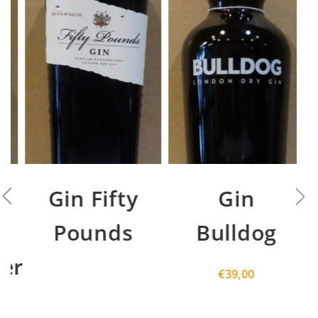
Gin Fifty
Gin
Pounds
Bulldog
er
€
39,00