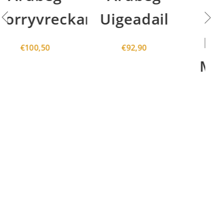
kan
Uigeadail
Arran
Machrie
€
92,90
Moor 46°