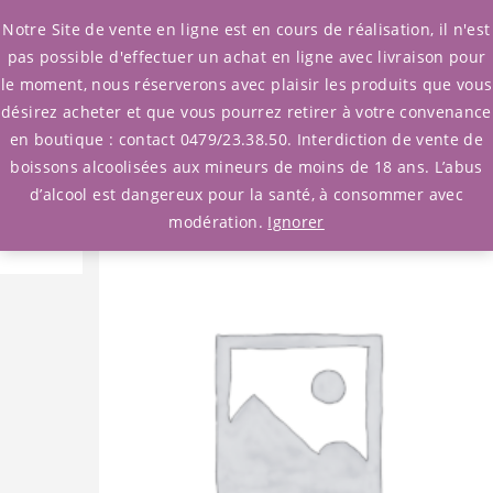
0
Notre Site de vente en ligne est en cours de réalisation, il n'est
pas possible d'effectuer un achat en ligne avec livraison pour
le moment, nous réserverons avec plaisir les produits que vous
Accueil
/
Whisky
/
Ecosse
désirez acheter et que vous pourrez retirer à votre convenance
/ Whisky Bruichladdich Cuvée 640 Eroïca
en boutique : contact 0479/23.38.50. Interdiction de vente de
boissons alcoolisées aux mineurs de moins de 18 ans. L’abus
d’alcool est dangereux pour la santé, à consommer avec
modération.
Ignorer