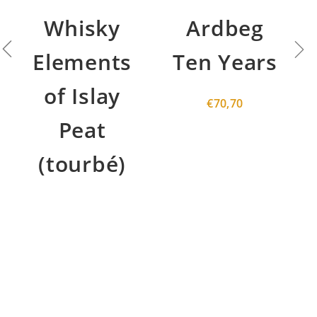
Whisky
Ardbeg
Elements
Ten Years
of Islay
€
70,70
Peat
(tourbé)