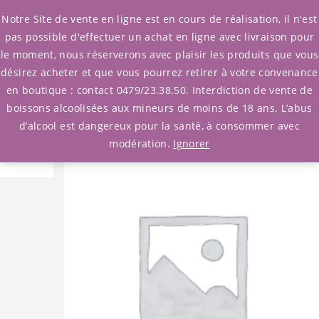
0
Notre Site de vente en ligne est en cours de réalisation, il n'est
pas possible d'effectuer un achat en ligne avec livraison pour
le moment, nous réserverons avec plaisir les produits que vous
Accueil
/
Whisky
/
Ecosse
désirez acheter et que vous pourrez retirer à votre convenance
/ Whisky Tullibardine 18y Bourbon &sherry cask
en boutique : contact 0479/23.38.50. Interdiction de vente de
boissons alcoolisées aux mineurs de moins de 18 ans. L’abus
d’alcool est dangereux pour la santé, à consommer avec
modération.
Ignorer