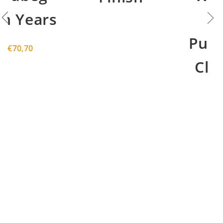
Old
Pulteney
Clipper