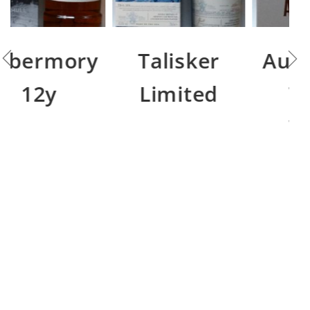
y
Talisker
Auchentaush
Limited
Three
Wood