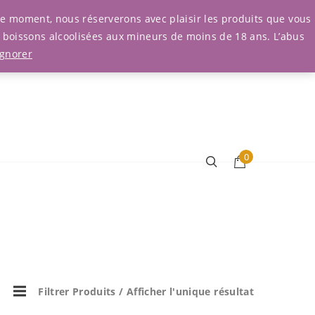
Connexion
r le moment, nous réserverons avec plaisir les produits que vous
e boissons alcoolisées aux mineurs de moins de 18 ans. L’abus
Ignorer
0
Filtrer Produits
/ Afficher l'unique résultat