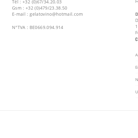
F
Tél : +32 (0)67/34.20.03
Gsm : +32 (0)479/23.38.50
E-mail :
gelatovino@hotmail.com
D
D
1
N°TVA : BE0669.094.914
F
C
A
E
N
U