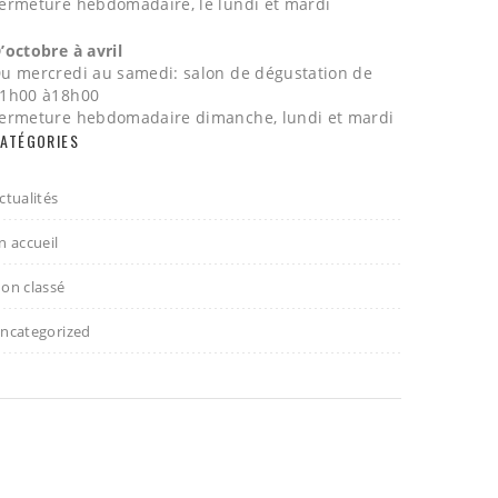
ermeture hebdomadaire, le lundi et mardi
’octobre à avril
u mercredi au samedi: salon de dégustation de
1h00 à18h00
ermeture hebdomadaire dimanche, lundi et mardi
ATÉGORIES
ctualités
n accueil
on classé
ncategorized