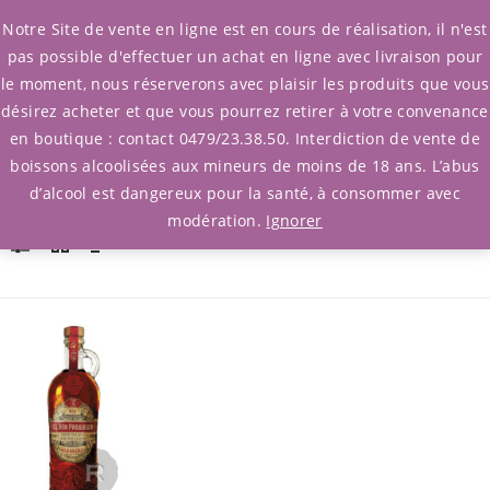
0
Notre Site de vente en ligne est en cours de réalisation, il n'est
pas possible d'effectuer un achat en ligne avec livraison pour
le moment, nous réserverons avec plaisir les produits que vous
désirez acheter et que vous pourrez retirer à votre convenance
en boutique : contact 0479/23.38.50. Interdiction de vente de
boissons alcoolisées aux mineurs de moins de 18 ans. L’abus
d’alcool est dangereux pour la santé, à consommer avec
Filtrer Produits
/ Afficher l'unique
modération.
Ignorer
résultat