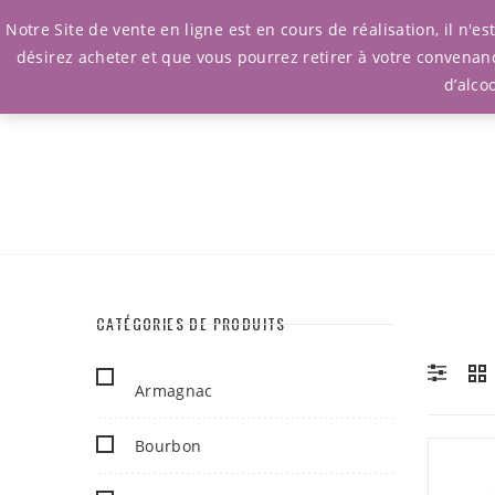
Notre Site de vente en ligne est en cours de réalisation, il n'
désirez acheter et que vous pourrez retirer à votre convenan
d’alco
CATÉGORIES DE PRODUITS
Armagnac
Bourbon