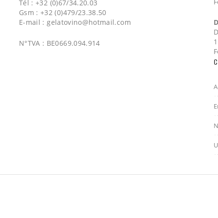
F
Tél : +32 (0)67/34.20.03
Gsm : +32 (0)479/23.38.50
E-mail :
gelatovino@hotmail.com
D
D
1
N°TVA : BE0669.094.914
F
C
A
E
N
U