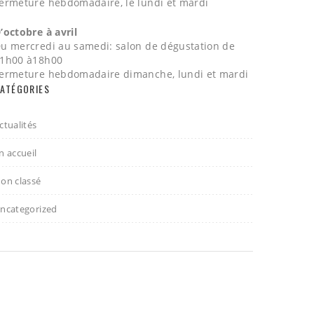
ermeture hebdomadaire, le lundi et mardi
’octobre à avril
u mercredi au samedi: salon de dégustation de
1h00 à18h00
ermeture hebdomadaire dimanche, lundi et mardi
ATÉGORIES
ctualités
n accueil
on classé
ncategorized