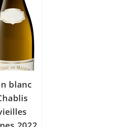
in blanc
Chablis
vieilles
gnes 2022