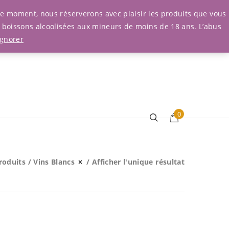
Connexion
r le moment, nous réserverons avec plaisir les produits que vous
e boissons alcoolisées aux mineurs de moins de 18 ans. L’abus
Ignorer
0
Produits
/
Vins Blancs
/ Afficher l'unique résultat