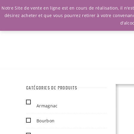
Notre Site de vente en ligne est en cours de réalisation, il n'
désirez acheter et que vous pourrez retirer à votre convenan
d’alco
CATÉGORIES DE PRODUITS
Armagnac
Bourbon