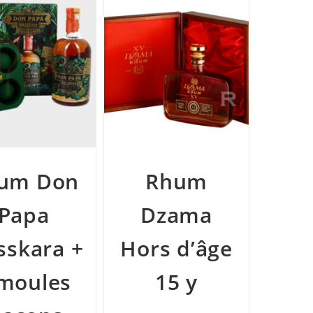
um Don
Rhum
Papa
Dzama
skara +
Hors d’âge
moules
15 y