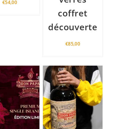
€
54,00
coffret
découverte
€
85,00