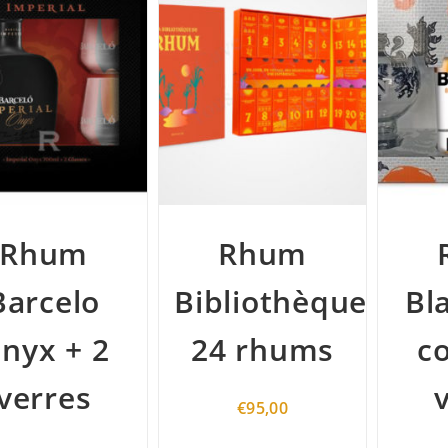
Rhum
Rhum
Barcelo
Bibliothèque
Bl
nyx + 2
24 rhums
co
verres
€
95,00