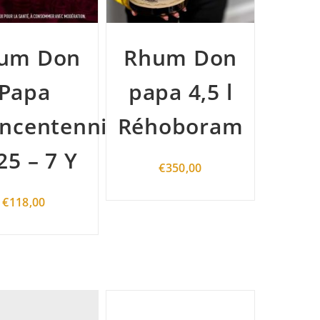
um Don
Rhum Don
Papa
papa 4,5 l
ncentennial
Réhoboram
25 – 7 Y
€
350,00
€
118,00