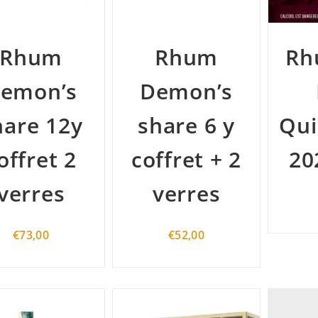
Rhum
Rhum
Rh
emon’s
Demon’s
hare 12y
share 6 y
Qui
offret 2
coffret + 2
20
verres
verres
€
73,00
€
52,00