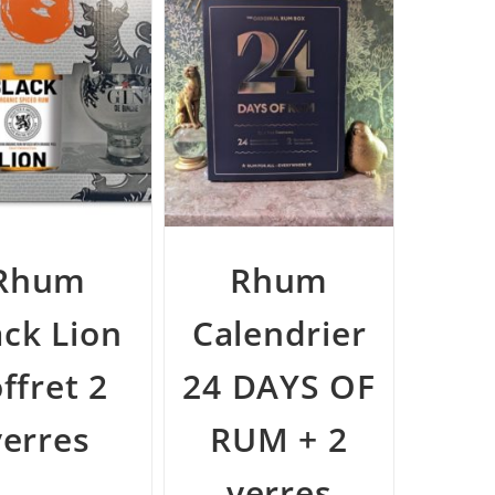
Rhum
Rhum
ack Lion
Calendrier
ffret 2
24 DAYS OF
verres
RUM + 2
verres