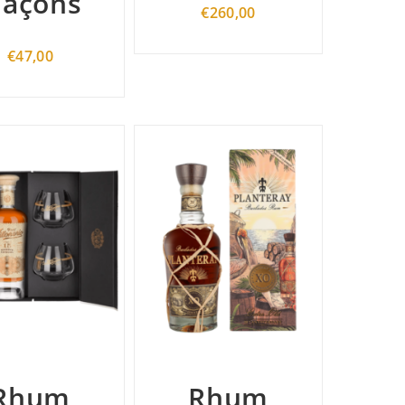
laçons
€
260,00
€
47,00
Rhum
Rhum