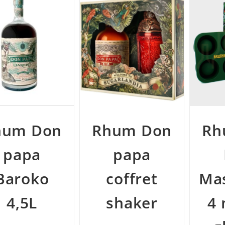
hum Don
Rhum Don
Rh
papa
papa
Baroko
coffret
Mas
4,5L
shaker
4 