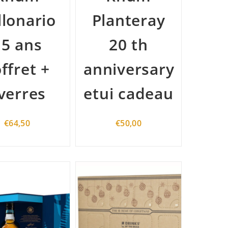
llonario
Planteray
15 ans
20 th
ffret +
anniversary
verres
etui cadeau
€
64,50
€
50,00