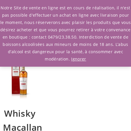
0
Notre Site de vente en ligne est en cours de réalisation, il n'est
pas possible d'effectuer un achat en ligne avec livraison pour
le moment, nous réserverons avec plaisir les produits que vous
Filtrer Produits
/ Afficher l'unique
désirez acheter et que vous pourrez retirer à votre convenance
résultat
en boutique : contact 0479/23.38.50. Interdiction de vente de
boissons alcoolisées aux mineurs de moins de 18 ans. L’abus
d’alcool est dangereux pour la santé, à consommer avec
modération.
Ignorer
Whisky
Macallan