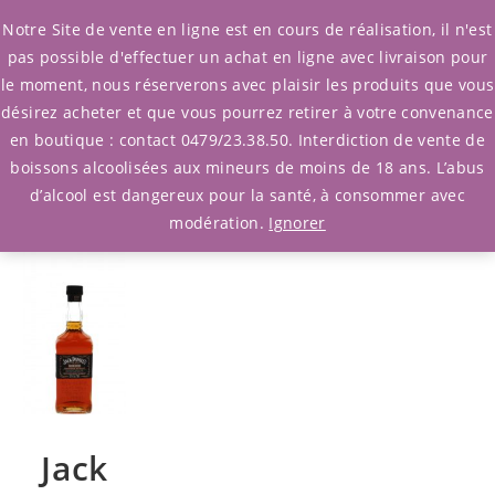
0
Notre Site de vente en ligne est en cours de réalisation, il n'est
pas possible d'effectuer un achat en ligne avec livraison pour
le moment, nous réserverons avec plaisir les produits que vous
Filtrer Produits
/ Afficher l'unique
désirez acheter et que vous pourrez retirer à votre convenance
résultat
en boutique : contact 0479/23.38.50. Interdiction de vente de
boissons alcoolisées aux mineurs de moins de 18 ans. L’abus
d’alcool est dangereux pour la santé, à consommer avec
modération.
Ignorer
Jack